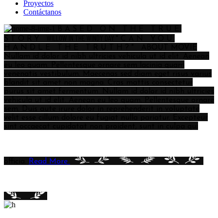
Proyectos
Contáctanos
BASED ON THE TRUE
WILLOW
IN
THE
WINDY
DAY
STORY
"CAN YOU
HANDLE THE TRUTH?"
ABOUT MOVIE
Nullam id dolor id nibh ultricies vehicula ut id elit. Aenean
eu leo quam. Pellentesque ornare sem lacinia quam
venenatis vestibulum. Maecenas sed diam eget risus varius
blandit sit amet non magna. Cras mattis consectetur
purus sit amet fermentum. Nullam id dolor id nibh ultricies
vehicula ut id elit. Aenean eu leo quam. Pellentesque ornare
sem. Duis aute irure dolor in reprehenderit in voluptate
velit esse cillum dolore eu fugiat nulla pariatur. Excepteur
sint occaecat cupidatat non proident, sunt in culpa qui
officia.
Read More