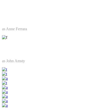
Emilly Curtis
as Anne Ferrara
Omar Merro
as John Amsty