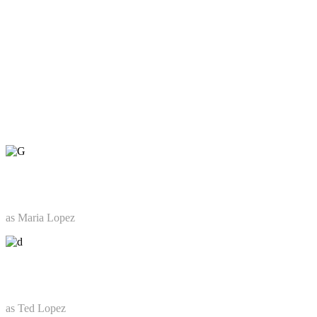
CAST & CREW
Nullam id dolor id nibh ultricies vehicula ut id elit. Aenean eu leo
quam. Pellentes que ornare sem lacinia quam venenatis vestibu lum.
Maecenas sed diam eget risus varius blandit sit amet non magna.
Cras mattis consectetur purus sit amet fermentum. Nullam id dolor id
nibh ultricies vehicula ut id elit. Aenean eu leo qua micies vehic.
Emilia Chaplin
as Maria Lopez
Stuart Laine
as Ted Lopez