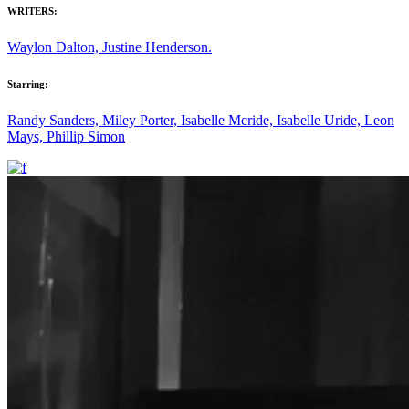
WRITERS:
Waylon Dalton, Justine Henderson.
Starring:
Randy Sanders, Miley Porter, Isabelle Mcride, Isabelle Uride, Leon
Mays, Phillip Simon